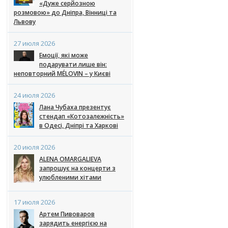
«Дуже серйозною
розмовою» до Дніпра, Вінниці та
Львову
27 июля 2026
Емоції, які може
подарувати лише він:
неповторний MÉLOVIN – у Києві
24 июля 2026
Лана Чубаха презентує
стендап «Котозалежність»
в Одесі, Дніпрі та Харкові
20 июля 2026
ALENA OMARGALIEVA
запрошує на концерти з
улюбленими хітами
17 июля 2026
Артем Пивоваров
зарядить енергією на