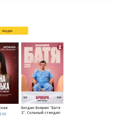
Акции
ская
Богдан Боярин "Батя
2". Сольный стендап
8:00