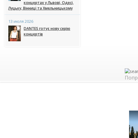
концертах у Львові, Одесі,
Луцьку, Вінниці та Хмельницькому
13 июля 2026
DANTES готує нову серію
концертів
Попр