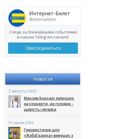
Интернет-Билет
@internetbilet
Следи за ближайшими событиями
в нашем Telegram канале!
Присоединиться
Новости
3 августа 2026
Максим Бородін запрошує
на концерти, де головне -
щирість і музика
31 июля 2026
Гумористичне шоу
«ЖабаГадюка» вирушає з