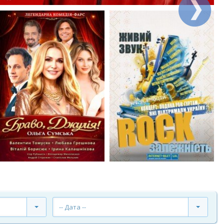
-- Дата --