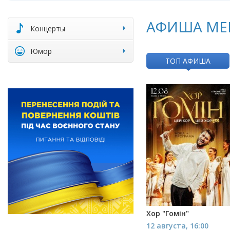
АФИША МЕ
Концерты
Юмор
ТОП АФИША
Хор "Гомін"
12 августа, 16:00