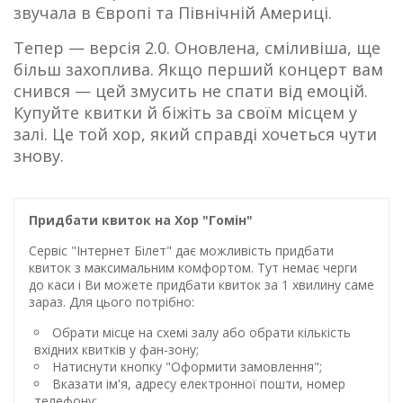
звучала в Європі та Північній Америці.
Тепер — версія 2.0. Оновлена, сміливіша, ще
більш захоплива. Якщо перший концерт вам
снився — цей змусить не спати від емоцій.
Купуйте квитки й біжіть за своїм місцем у
залі. Це той хор, який справді хочеться чути
знову.
Придбати квиток на Хор "Гомін"
Сервіс "Інтернет Білет" дає можливість придбати
квиток з максимальним комфортом. Тут немає черги
до каси і Ви можете придбати квиток за 1 хвилину саме
зараз. Для цього потрібно:
Обрати місце на схемі залу або обрати кількість
вхідних квитків у фан-зону;
Натиснути кнопку "Оформити замовлення";
Вказати ім'я, адресу електронної пошти, номер
телефону;