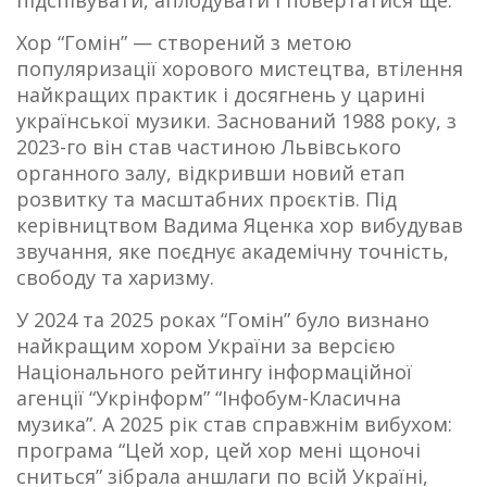
підспівувати, аплодувати і повертатися ще.
Хор “Гомін” — створений з метою
популяризації хорового мистецтва, втілення
найкращих практик і досягнень у царині
української музики. Заснований 1988 року, з
2023-го він став частиною Львівського
органного залу, відкривши новий етап
розвитку та масштабних проєктів. Під
керівництвом Вадима Яценка хор вибудував
звучання, яке поєднує академічну точність,
свободу та харизму.
У 2024 та 2025 роках “Гомін” було визнано
найкращим хором України за версією
Національного рейтингу інформаційної
агенції “Укрінформ” “Інфобум-Класична
музика”. А 2025 рік став справжнім вибухом:
програма “Цей хор, цей хор мені щоночі
сниться” зібрала аншлаги по всій Україні,