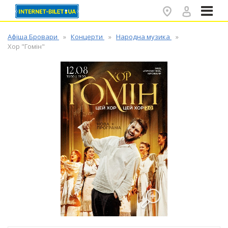
✕
Афіша Бровари
Концерти
Народна музика
Хор "Гомін"