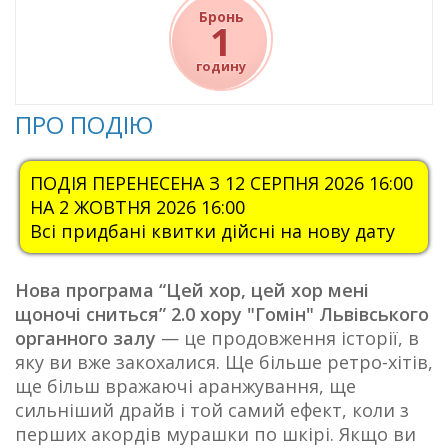
Бронь
1
годину
ПРО ПОДІЮ
ПОДІЯ ПЕРЕНЕСЕНА З 12 СЕРПНЯ 2026 16:00
НА 2 ЖОВТНЯ 2026 16:00
Всі придбані квитки дійсні на нову дату
Нова програма “Цей хор, цей хор мені
щоночі сниться” 2.0 хору "Гомін" Львівського
органного залу
— це продовження історії, в
яку ви вже закохалися. Ще більше ретро-хітів,
ще більш вражаючі аранжування, ще
сильніший драйв і той самий ефект, коли з
перших акордів мурашки по шкірі. Якщо ви