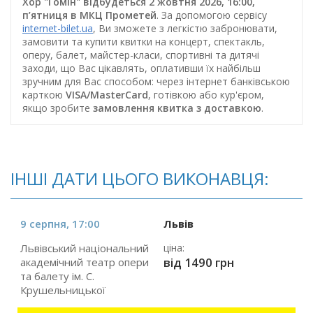
Хор "Гомін" відбудеться 2 жовтня 2026, 16:00,
п’ятниця в МКЦ Прометей
. За допомогою сервісу
internet-bilet.ua
, Ви зможете з легкістю забронювати,
замовити та купити квитки на концерт, спектакль,
оперу, балет, майстер-класи, спортивні та дитячі
заходи, що Вас цікавлять, оплативши їх найбільш
зручним для Вас способом: через інтернет банківською
карткою
VISA/MasterCard
, готівкою або кур'єром,
якщо зробите
замовлення квитка з доставкою
.
ІНШІ ДАТИ ЦЬОГО ВИКОНАВЦЯ:
9 серпня, 17:00
Львів
Львівський національний
ціна:
від 1490 грн
академічний театр опери
та балету ім. С.
Крушельницької