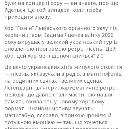
були на концерті хору — ви знаєте, про що
йдеться. Це той випадок, коли треба
приходити знову.
Хор “Гомін” Львівського органного залу під
керівництвом Вадима Яценка влітку 2026
року вирушає у великий український тур із
оновленою програмою ретро-пісень “Цей
хор, цей хор мені щоночі сниться” 2.0.
Це вечір українських хітів минулого століття
— пісень, які звучали з радіо, з магнітофонів,
на родинних святах і великих сценах.
Легендарні шлягери, харизматичне ретро,
мелодії, що давно стали частиною нашої
пам’яті, оживають у новому хоровому
форматі. Знайомі мотиви звучать
масштабно, яскраво, з тонкою іронією й
потужною емоцією — так, що хочеться